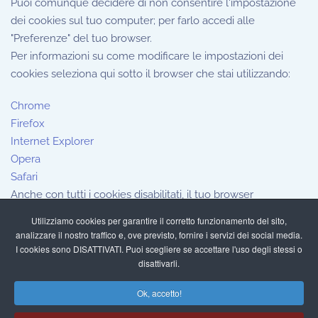
Puoi comunque decidere di non consentire l'impostazione
dei cookies sul tuo computer; per farlo accedi alle
"Preferenze" del tuo browser.
Per informazioni su come modificare le impostazioni dei
cookies seleziona qui sotto il browser che stai utilizzando:
Chrome
Firefox
Internet Explorer
Opera
Safari
Anche con tutti i cookies disabilitati, il tuo browser
continuerà a memorizzare una piccola quantità di
Utilizziamo cookies per garantire il corretto funzionamento del sito,
informazioni, necessarie per le funzionalità di base del sito.
analizzare il nostro traffico e, ove previsto, fornire i servizi dei social media.
I cookies sono DISATTIVATI. Puoi scegliere se accettare l'uso degli stessi o
disattivarli.
Ok, accetto!
PRIVACY POLICY
COOKIES POLICY
CONTATTI