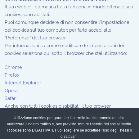
Il sito web di Telematica Italia funziona in modo ottimale se i
cookies sono abilitati.
Puoi comunque decidere di non consentire l'impostazione
dei cookies sul tuo computer; per farlo accedi alle
"Preferenze" del tuo browser.
Per informazioni su come modificare le impostazioni dei
cookies seleziona qui sotto il browser che stai utilizzando:
Chrome
Firefox
Internet Explorer
Opera
Safari
Anche con tutti i cookies disabilitati, il tuo browser
continuerà a memorizzare una piccola quantità di
Utilizziamo cookies per garantire il corretto funzionamento del sito,
informazioni, necessarie per le funzionalità di base del sito.
analizzare il nostro traffico e, ove previsto, fornire i servizi dei social media.
I cookies sono DISATTIVATI. Puoi scegliere se accettare l'uso degli stessi o
disattivarli.